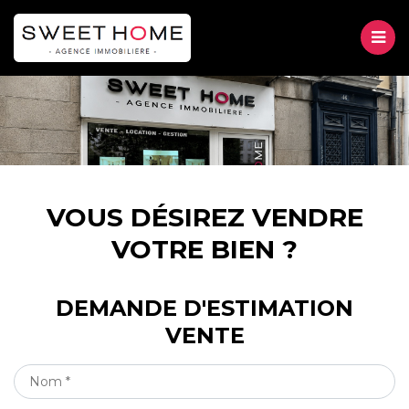
M
VENTE
LOCATION
Accueil
GESTION
VOUS DÉSIREZ VENDRE
Vente
Vous désirez vendre votre bien ?
VOTRE BIEN ?
À PROPOS
DEMANDE D'ESTIMATION
CONTACT
VENTE
NOM
*