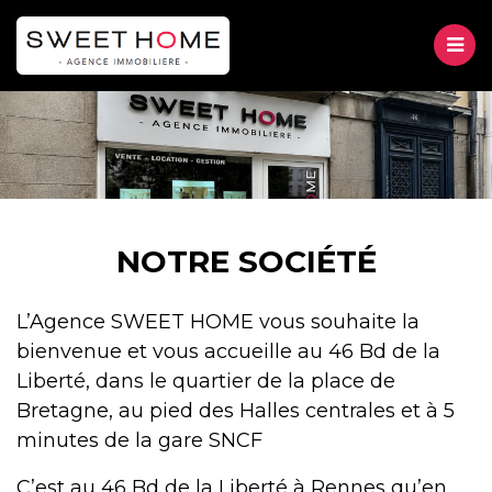
M
VENTE
LOCATION
Accueil
GESTION
NOTRE SOCIÉTÉ
À propos
Notre société
À PROPOS
L’Agence SWEET HOME vous souhaite la
bienvenue et vous accueille au 46 Bd de la
Liberté, dans le quartier de la place de
CONTACT
Bretagne, au pied des Halles centrales et à 5
minutes de la gare SNCF
C’est au 46 Bd de la Liberté à Rennes qu’en