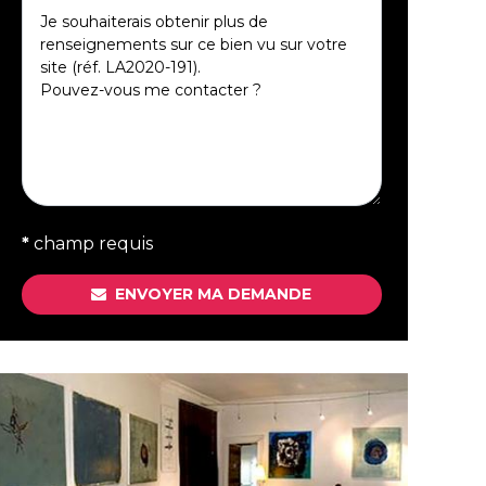
*
champ requis
ENVOYER MA DEMANDE