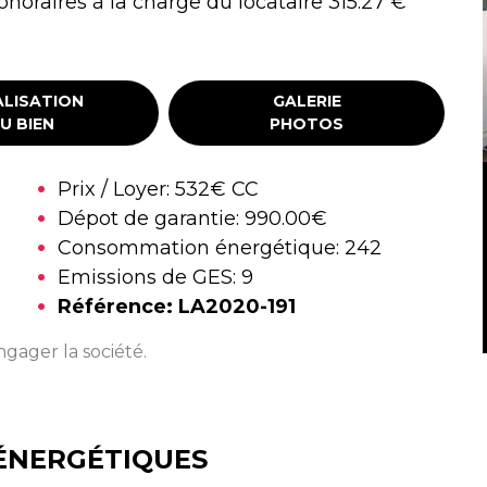
noraires à la charge du locataire 315.27 €
LISATION
GALERIE
U BIEN
PHOTOS
Prix / Loyer:
532€ CC
Dépot de garantie:
990.00€
Consommation énergétique:
242
Emissions de GES:
9
Référence:
LA2020-191
gager la société.
ÉNERGÉTIQUES