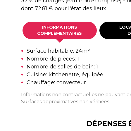
37 € de charges (eau froide comprise) - ho
dont 72.81 € pour l'état des lieux
INFORMATIONS
LOCA
COMPLÉMENTAIRES
D
Surface habitable:
24m²
Nombre de pièces:
1
Nombre de salles de bain:
1
Cuisine:
kitchenette, équipée
Chauffage:
convecteur
Informations non contractuelles ne pouvant en
Surfaces approximatives non vérifiées.
DÉPENSES 