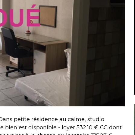
ans petite résidence au calme, studio
ce bien est disponible - loyer 532.10 € CC dont