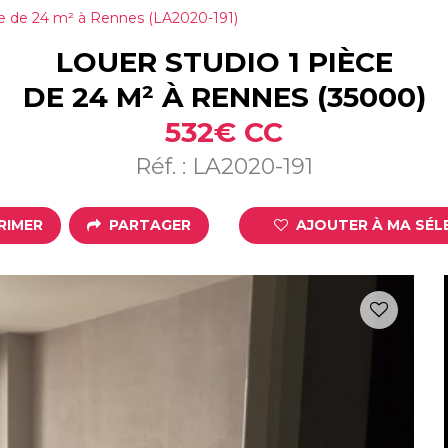
ce de 24 m² à Rennes (LA2020-191)
LOUER STUDIO 1 PIÈCE
DE 24 M² À RENNES (35000)
532€ CC
Réf. : LA2020-191
RIMER
PARTAGER
AJOUTER À MA SÉL