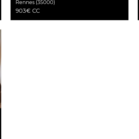
Rennes (35000)
903€ CC