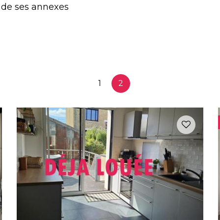
t de ses annexes
1
2